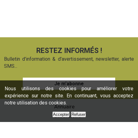
RESTEZ INFORMÉS !
Bulletin d'information & d'avertissement, newsletter, alerte
SMS...
Je m'abonne
Nous utilisons des cookies pour améliorer votre
expérience sur notre site. En continuant, vous acceptez
notre utilisation des cookies.
Annuaire
Accepter
Refuser
Laboratoire
Formations
Nos services