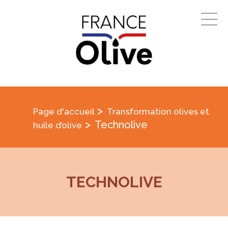
>
Page d'accueil
Transformation olives et
>
Technolive
huile d’olive
TECHNOLIVE