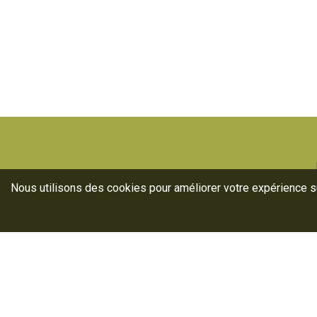
Nous utilisons des cookies pour améliorer votre expérience sur
Ann
Lab
For
La filière
oléicole