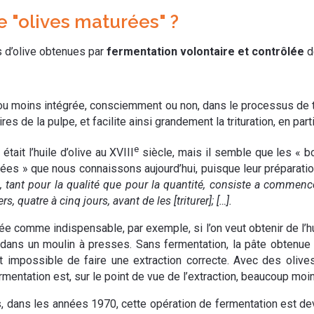
e "olives maturées" ?
s d’olive obtenues par
fermentation volontaire et contrôlée
d
 ou moins intégrée, consciemment ou non, dans le processus de t
res de la pulpe, et facilite ainsi grandement la trituration, en pa
e
tait l’huile d’olive au XVIII
siècle, mais il semble que les « b
rées » que nous connaissons aujourd’hui, puisque leur préparati
ile, tant pour la qualité que pour la quantité, consiste a comme
, quatre à cinq jours, avant de les [triturer]; […].
e comme indispensable, par exemple, si l’on veut obtenir de l’hui
dans un moulin à presses. Sans fermentation, la pâte obtenue 
st impossible de faire une extraction correcte. Avec des oli
entation est, sur le point de vue de l’extraction, beaucoup moins
, dans les années 1970, cette opération de fermentation est deven