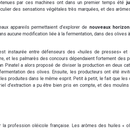
es obtenues par ces machines ont dans un premier temps été
j
ticulier des sensations végétales très marquées, et des arômes
eaux appareils permettaient d’explorer de
nouveaux horizon
ns aucune modification liée à la fermentation, dans des olives à 
st instaurée entre défenseurs des «huiles de presses» et
faire, et les palmarès des concours dépendaient fortement de
stian Pinatel a alors proposé de diviser la production en deux
rmentation des olives. Ensuite, les producteurs ont été invit
es produites dans le même esprit. Petit à petit, le fait que le
iel d’extraction a pu être bien pris en compte, et des mouli
 la profession oléicole française. Les arômes des huiles « 