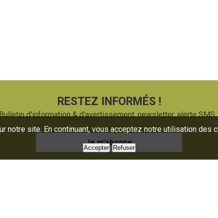
RESTEZ INFORMÉS !
Bulletin d'information & d'avertissement, newsletter, alerte SMS..
 notre site. En continuant, vous acceptez notre utilisation des 
Je m'abonne
Accepter
Refuser
uaire
Presse
oratoire
Nous contacter
mations
Partenaires