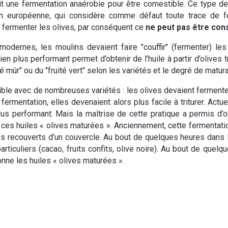
bit une fermentation anaérobie pour être comestible. Ce type d
on européenne, qui considère comme défaut toute trace de f
 fermenter les olives, par conséquent ce
ne peut pas être con
odernes, les moulins devaient faire "couffir" (fermenter) les 
ien plus performant permet d’obtenir de l’huile à partir d’olives 
té mûr" ou du "fruité vert" selon les variétés et le degré de matura
sible avec de nombreuses variétés : les olives devaient fermente
ermentation, elles devenaient alors plus facile à triturer. Actu
 plus performant. Mais la maîtrise de cette pratique a permis d’
ces huiles « olives maturées ». Anciennement, cette fermentation
es recouverts d’un couvercle. Au bout de quelques heures dans 
iculiers (cacao, fruits confits, olive noire). Au bout de quelqu
onne les huiles « olives maturées
»
.