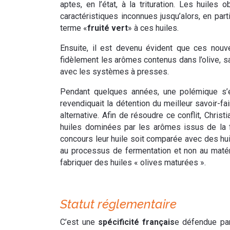
aptes, en l’état, à la trituration. Les huil
caractéristiques inconnues jusqu’alors, en par
terme «
fruité vert
» à ces huiles.
Ensuite, il est devenu évident que ces nouv
fidèlement les arômes contenus dans l’olive, sa
avec les systèmes à presses.
Pendant quelques années, une polémique s’e
revendiquait la détention du meilleur savoir-
alternative. Afin de résoudre ce conflit, Chri
huiles dominées par les arômes issus de la fe
concours leur huile soit comparée avec des huil
au processus de fermentation et non au matér
fabriquer des huiles « olives maturées ».
Statut réglementaire
C’est une
spécificité français
e défendue par