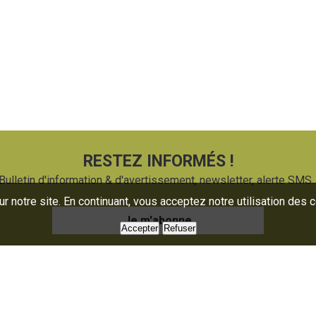
RESTEZ INFORMÉS !
Bulletin d'information & d'avertissement, newsletter, alerte SMS..
 notre site. En continuant, vous acceptez notre utilisation des 
Je m'abonne
Accepter
Refuser
uaire
Presse
oratoire
Nous contacter
mations
Partenaires