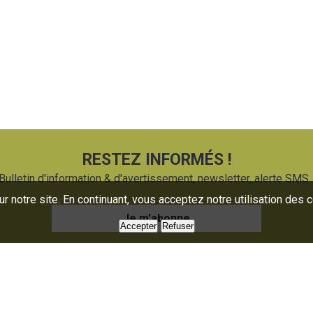
RESTEZ INFORMÉS !
Bulletin d'information & d'avertissement, newsletter, alerte SMS..
 notre site. En continuant, vous acceptez notre utilisation des 
Je m'abonne
Accepter
Refuser
uaire
Presse
oratoire
Nous contacter
mations
Partenaires