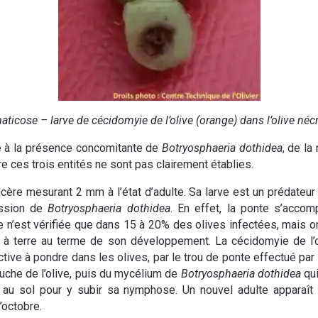
aticose – larve de cécidomyie de l’olive (orange) dans l’olive néc
ée à la présence concomitante de
Botryosphaeria dothidea
, de la
re ces trois entités ne sont pas clairement établies.
cère mesurant 2 mm à l’état d’adulte. Sa larve est un prédateur
ission de
Botryosphaeria dothidea
. En effet, la ponte s’acco
e n’est vérifiée que dans 15 à 20% des olives infectées, mais on
be à terre au terme de son développement. La cécidomyie de l’
s’active à pondre dans les olives, par le trou de ponte effectué pa
uche de l’olive, puis du mycélium de
Botryosphaeria dothidea
qui
 au sol pour y subir sa nymphose. Un nouvel adulte apparaît u
’octobre.