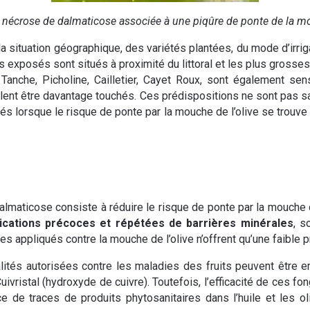
nécrose de dalmaticose associée à une piqûre de ponte de la mo
la situation géographique, des variétés plantées, du mode d’irri
s exposés sont situés à proximité du littoral et les plus grosses 
anche, Picholine, Cailletier, Cayet Roux, sont également sen
nt être davantage touchés. Ces prédispositions ne sont pas sans
 lorsque le risque de ponte par la mouche de l’olive se trouve 
almaticose consiste à réduire le risque de ponte par la mouche d
lications précoces et répétées de barrières minérales
, s
des appliqués contre la mouche de l’olive n’offrent qu’une faible 
lités autorisées contre les maladies des fruits peuvent être e
ivristal (hydroxyde de cuivre). Toutefois, l’efficacité de ces fon
e de traces de produits phytosanitaires dans l’huile et les oli