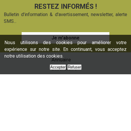
RESTEZ INFORMÉS !
Bulletin d'information & d'avertissement, newsletter, alerte
SMS...
Je m'abonne
Nous utilisons des cookies pour améliorer votre
expérience sur notre site. En continuant, vous acceptez
notre utilisation des cookies.
Annuaire
Accepter
Refuser
Laboratoire
Formations
Nos services
Presse
Nous contacter
Partenaires
Plan du site