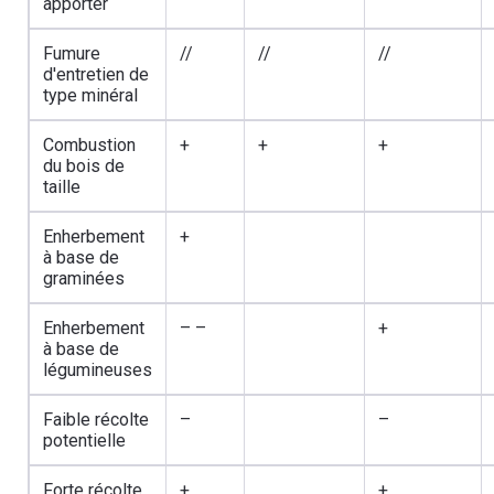
apporter
Fumure
//
//
//
d'entretien de
type minéral
Combustion
+
+
+
du bois de
taille
Enherbement
+
à base de
graminées
Enherbement
– –
+
à base de
légumineuses
Faible récolte
–
–
potentielle
Forte récolte
+
+