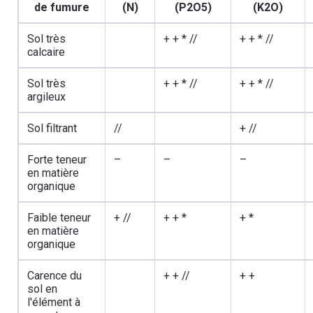
de fumure
(N)
(P2O5)
(K2O)
Sol très
+ + * //
+ + * //
calcaire
Sol très
+ + * //
+ + * //
argileux
Sol filtrant
//
+ //
Forte teneur
–
–
–
en matière
organique
Faible teneur
+ //
+ + *
+ *
en matière
organique
Carence du
+ + //
+ +
sol en
l'élément à