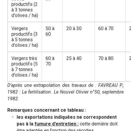
productifs (2
à 3 tonnes
d'olives / ha)
Vergers
50 à
20 à 30
60 à 70
productifs (3
60
à 5 tonnes
d'olives / ha)
Vergers très
60 à
25 à 40
70 à 80
productifs (5
70
à 7 tonnes
d'olives / ha)
D’après une extrapolation des travaux de : FAVREAU P.,
1982 : La fertilisation. Le Nouvel Olivier n°50, septembre
1982.
Remarques concernant ce tableau :
les exportations indiquées ne correspondent
pas à la
fumure d’entretien :
cette dernière doit
être adaptée en fonction des récoltes