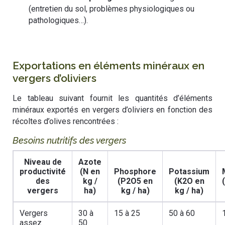
(entretien du sol, problèmes physiologiques ou
pathologiques…).
Exportations en éléments minéraux en
vergers d’oliviers
Le tableau suivant fournit les quantités d’éléments
minéraux exportés en vergers d’oliviers en fonction des
récoltes d’olives rencontrées :
Besoins nutritifs des vergers
Niveau de
Azote
productivité
(N en
Phosphore
Potassium
des
kg /
(P2O5 en
(K2O en
vergers
ha)
kg / ha)
kg / ha)
Vergers
30 à
15 à 25
50 à 60
assez
50