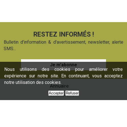
RESTEZ INFORMÉS !
Bulletin d'information & d'avertissement, newsletter, alerte
SMS...
Je m'abonne
Nous utilisons des cookies pour améliorer votre
expérience sur notre site. En continuant, vous acceptez
notre utilisation des cookies.
Annuaire
Accepter
Refuser
Laboratoire
Formations
Nos services