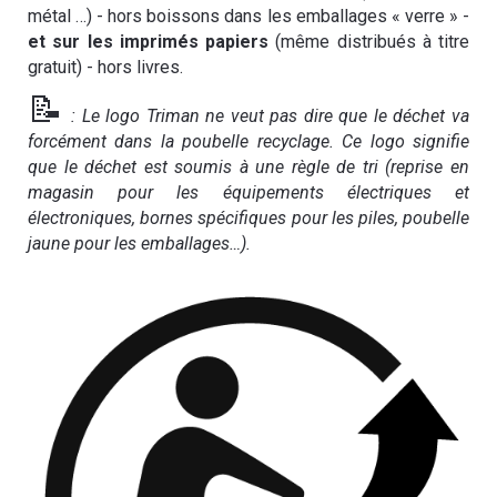
métal …) - hors boissons dans les emballages « verre » -
et sur les imprimés papiers
(même distribués à titre
gratuit) - hors livres.
📝
: Le logo Triman ne veut pas dire que le déchet va
forc
é
ment dans la poubelle recyclage. Ce logo signifie
que le d
é
chet est soumis à une r
è
gle de tri (reprise en
magasin pour les
é
quipements
é
lectriques et
é
lectroniques, bornes sp
é
cifiques pour les piles, poubelle
jaune pour les emballages…).