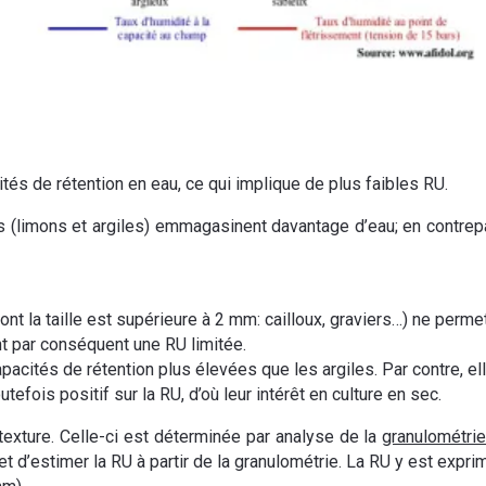
tés de rétention en eau, ce qui implique de plus faibles RU.
nes (limons et argiles) emmagasinent davantage d’eau; en contrep
t la taille est supérieure à 2 mm: cailloux, graviers…) ne permet
t par conséquent une RU limitée.
cités de rétention plus élevées que les argiles. Par contre, elles
efois positif sur la RU, d’où leur intérêt en culture en sec.
 texture. Celle-ci est déterminée par analyse de la
granulométri
et d’estimer la RU à partir de la granulométrie. La RU y est expr