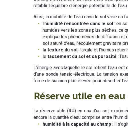
rétablir l’équilibre d’énergie potentielle de l’ea
Ainsi, la mobilité de l’eau dans le sol varie en f
l’h
umidité rencontrée dans le sol
: en so
humides vers les zones plus sèches, ce qui
explique les phénomènes de diffusion et
sol saturé d’eau, l’écoulement gravitaire p
la texture du sol
: l’argile et l’humus reti
le
tassement du sol et sa porosité
: l’e
L’énergie avec laquelle le sol retient l’eau es
d’une
sonde tensio-électrique
. La tension exer
force de succion plus élevée pour absorber l’ea
Réserve utile en eau 
La réserve utile (
RU
) en eau d’un sol, exprimé
encore la quantité d’eau comprise entre l’humidi
humidité à la capacité au champ
: il s’a