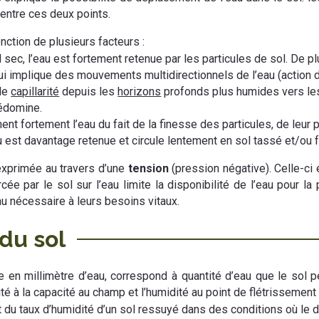
u entre ces deux points.
onction de plusieurs facteurs :
l sec, l’eau est fortement retenue par les particules de sol. De p
 implique des mouvements multidirectionnels de l’eau (action de l
 de
capillarité
depuis les
horizons
profonds plus humides vers les
rédomine.
ennent fortement l’eau du fait de la finesse des particules, de leu
au est davantage retenue et circule lentement en sol tassé et/ou 
t exprimée au travers d’une
tension
(pression négative). Celle-ci 
cée par le sol sur l’eau limite la disponibilité de l’eau pour la
u nécessaire à leurs besoins vitaux.
du sol
e en millimètre d’eau, correspond à quantité d’eau que le sol pe
té à la capacité au champ et l’humidité au point de flétrissement 
git du taux d’humidité d’un sol ressuyé dans des conditions où le 