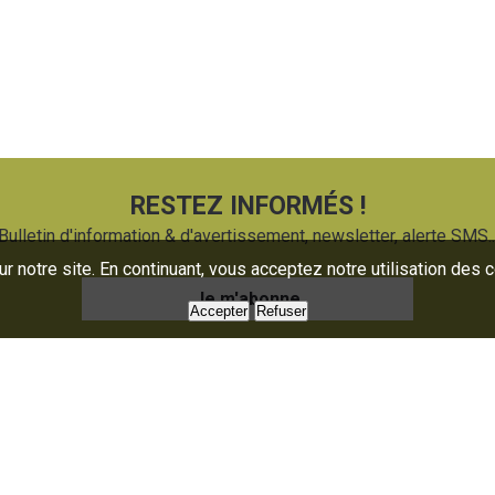
RESTEZ INFORMÉS !
Bulletin d'information & d'avertissement, newsletter, alerte SMS..
 notre site. En continuant, vous acceptez notre utilisation des 
Je m'abonne
Accepter
Refuser
uaire
Presse
oratoire
Nous contacter
mations
Partenaires
 services
Plan du site