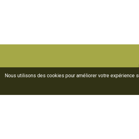
Nous utilisons des cookies pour améliorer votre expérience sur
Ann
Lab
For
La filière
oléicole
Nos
française