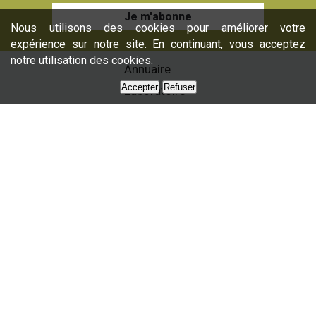
Je m'abonne
Nous utilisons des cookies pour améliorer votre
expérience sur notre site. En continuant, vous acceptez
notre utilisation des cookies.
Annuaire
Accepter
Refuser
Laboratoire
Formations
Nos services
Presse
Nous contacter
Partenaires
Plan du site