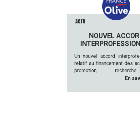
ACTU
NOUVEL ACCOR
INTERPROFESSIO
Un nouvel accord interprofe
relatif au financement des a
promotion, recher
expérimentation en faveur du
En sav
de l'huile d'olive et des olives
sera en vigueur pour les c
2026/2027, 2027/2028 et 20