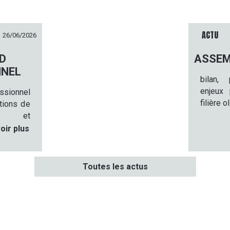
ACTU
26/06/2026
D
ASSEM
NNEL
bilan,
enjeux 
ssionnel
filière o
ctions de
che et
 secteur
oir plus
 de table
ampagnes
28/2029.
Toutes les actus