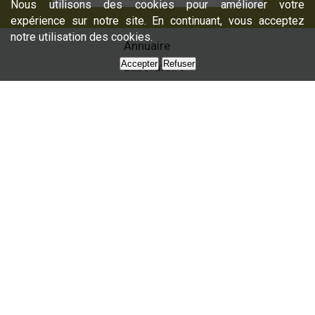
Nous utilisons des cookies pour améliorer votre
expérience sur notre site. En continuant, vous acceptez
notre utilisation des cookies.
Annuaire
Accepter
Refuser
Laboratoire
Formations
Nos services
Presse
Nous contacter
Partenaires
Plan du site
La filière
oléicole