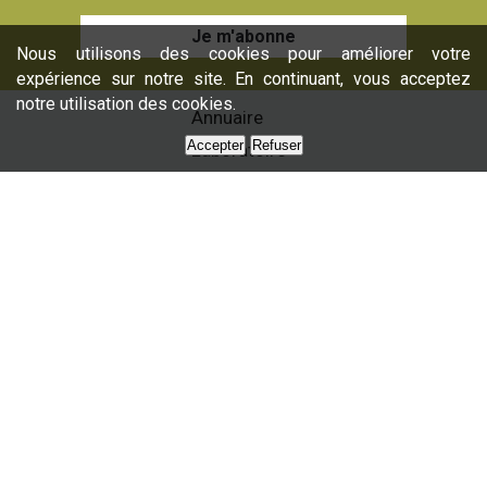
Je m'abonne
Nous utilisons des cookies pour améliorer votre
expérience sur notre site. En continuant, vous acceptez
notre utilisation des cookies.
Annuaire
Accepter
Refuser
Laboratoire
Formations
Nos services
Presse
Nous contacter
Partenaires
Plan du site