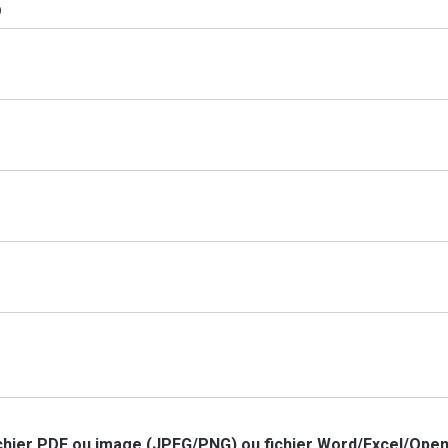
fichier PDF ou image (JPEG/PNG) ou fichier Word/Excel/Open