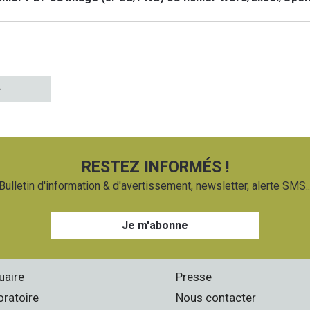
e
RESTEZ INFORMÉS !
Bulletin d'information & d'avertissement, newsletter, alerte SMS..
Je m'abonne
uaire
Presse
oratoire
Nous contacter