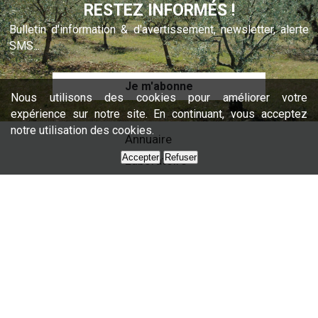
RESTEZ INFORMÉS !
Bulletin d'information & d'avertissement, newsletter, alerte
SMS...
Je m'abonne
Nous utilisons des cookies pour améliorer votre
expérience sur notre site. En continuant, vous acceptez
notre utilisation des cookies.
Annuaire
Accepter
Refuser
Laboratoire
Formations
Nos services
Presse
Nous contacter
Partenaires
Plan du site