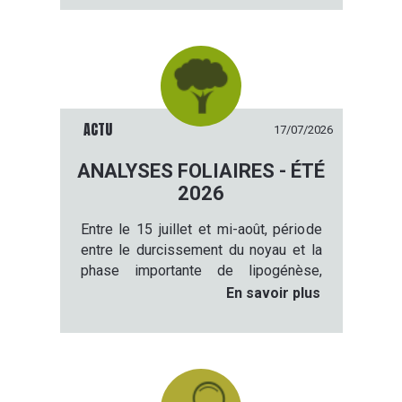
sur la période du
18 juin 2026 au 16
octobre 2026
.
ACTU
17/07/2026
ANALYSES FOLIAIRES - ÉTÉ
2026
Entre le 15 juillet et mi-août, période
entre le durcissement du noyau et la
phase importante de lipogénèse,
l’olivier est en repos végétatif. Cette
En savoir plus
période est idéale pour réaliser une
analyse foliaire de vos oliviers.