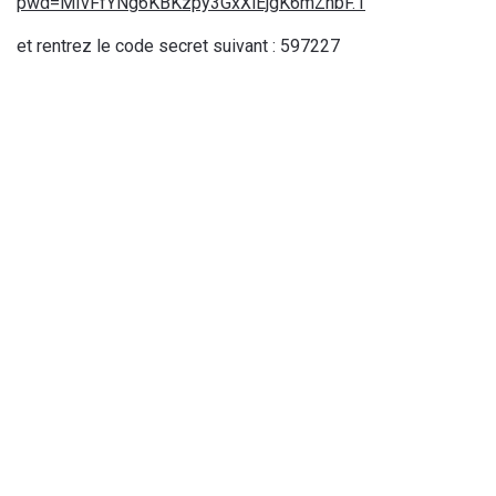
pwd=MIvFfYNg6KBKzpy3GxXiEjgK6mZhbF.1
et rentrez le code secret suivant : 597227