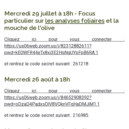
Mercredi 29 juillet à 18h - Focus
particulier sur
les analyses foliaires
et la
mouche de l'olive
Cliquez ici pour vous connecter :
https://us06web.zoom.us/j/82312882611?
pwd=kE0WFR44eTx8xi3E2HqNgUYpFpB6RA.1
et rentrez le code secret suivant :
261218
Mercredi 26 août à 18h
Cliquez ici pour vous connecter :
https://us06web.zoom.us/j/84652908392?
pwd=oDzaD4PadxsDlV8VQknVFqHaDMJjM1.1
et rentrez le code secret suivant : 216985