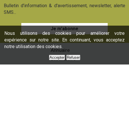
Bulletin d'information & d'avertissement, newsletter, alerte
SMS...
Je m'abonne
Nous utilisons des cookies pour améliorer votre
expérience sur notre site. En continuant, vous acceptez
notre utilisation des cookies.
Annuaire
Accepter
Refuser
Laboratoire
Formations
Nos services
Presse
Nous contacter
Partenaires
Plan du site