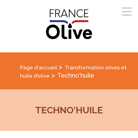
>
Page d'accueil
Transformation olives et
>
Techno'huile
huile d’olive
TECHNO'HUILE