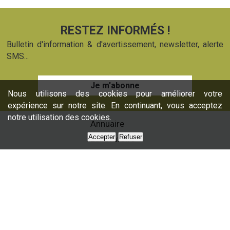
RESTEZ INFORMÉS !
Bulletin d'information & d'avertissement, newsletter, alerte
SMS...
Je m'abonne
Nous utilisons des cookies pour améliorer votre
expérience sur notre site. En continuant, vous acceptez
notre utilisation des cookies.
Annuaire
Accepter
Refuser
Laboratoire
Formations
Nos services
Presse
Nous contacter
Partenaires