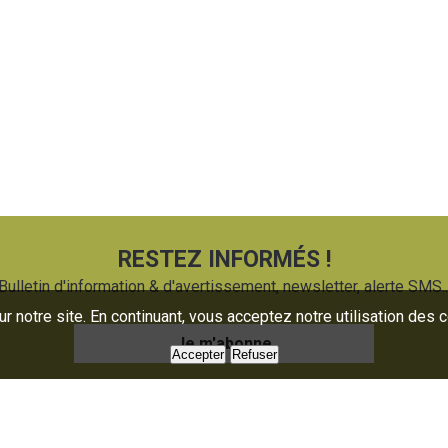
RESTEZ INFORMÉS !
Bulletin d'information & d'avertissement, newsletter, alerte SMS..
 notre site. En continuant, vous acceptez notre utilisation des 
Je m'abonne
Accepter
Refuser
uaire
Presse