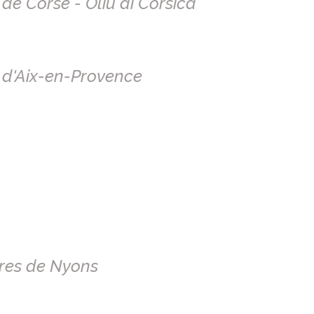
 de Corse - Oliu di Corsica
e d'Aix-en-Provence
ires de Nyons