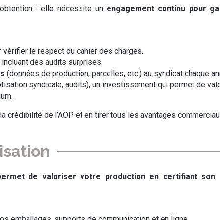
obtention : elle nécessite un
engagement continu pour gara
r vérifier le respect du cahier des charges.
, incluant des audits surprises.
es
(données de production, parcelles, etc.) au syndicat chaque an
 (cotisation syndicale, audits), un investissement qui permet de va
ium.
la crédibilité de l’AOP et en tirer tous les avantages commerciau
isation
permet de valoriser votre production en certifiant so
os emballages, supports de communication et en ligne.