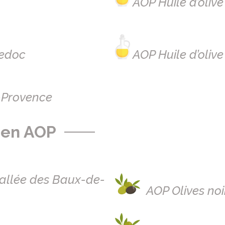
AOP Huile d’olive
uedoc
AOP Huile d’oliv
e-Provence
s en AOP
vallée des Baux-de-
AOP Olives no