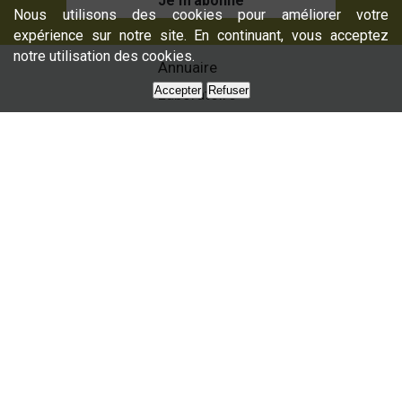
Je m'abonne
Nous utilisons des cookies pour améliorer votre
expérience sur notre site. En continuant, vous acceptez
notre utilisation des cookies.
Annuaire
Accepter
Refuser
Laboratoire
Formations
Nos services
Presse
Nous contacter
Partenaires
Plan du site
La filière
oléicole