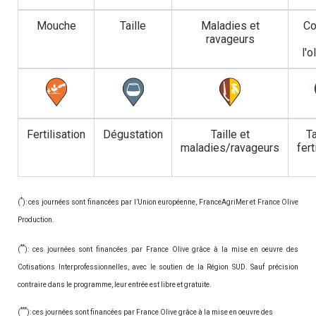
Mouche
Taille
Maladies et
Co
ravageurs
l'o
Fertilisation
Dégustation
Taille et
Ta
maladies/ravageurs
fert
*
(
): ces journées sont financées par l’Union européenne, FranceAgriMer et France Olive
Production.
**
(
): ces journées sont financées par France Olive grâce à la mise en oeuvre des
Cotisations Interprofessionnelles, avec le soutien de la Région SUD. Sauf précision
contraire dans le programme, leur entrée est libre et gratuite.
***
(
): ces journées sont financées par France Olive grâce à la mise en oeuvre des