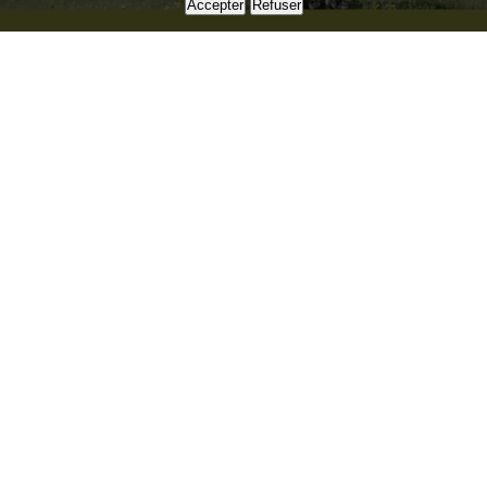
Accepter
Refuser
RESTEZ INFORMÉS !
Bulletin d'information & d'avertissement, newsletter, alerte
SMS...
Je m'abonne
Annuaire
Laboratoire
Formations
Nos services
Presse
Nous contacter
Partenaires