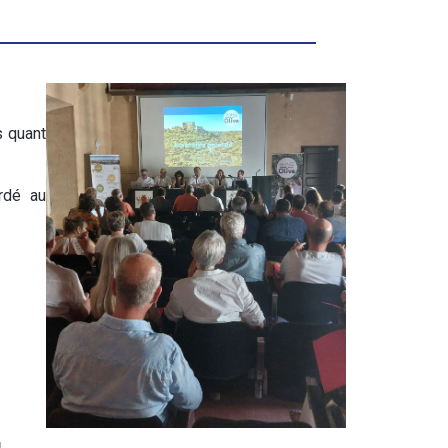
s quant
rdé au