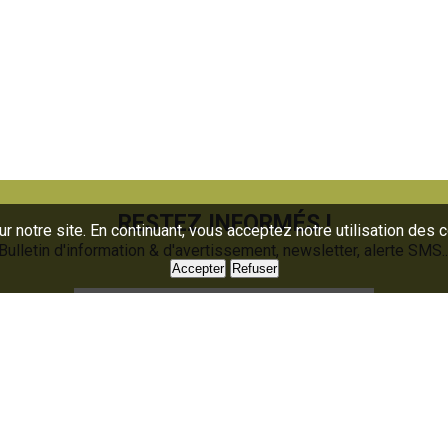
RESTEZ INFORMÉS !
 notre site. En continuant, vous acceptez notre utilisation des 
Bulletin d'information & d'avertissement, newsletter, alerte SMS..
Accepter
Refuser
Je m'abonne
uaire
Presse
oratoire
Nous contacter
mations
Partenaires