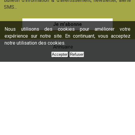
Bulletin d'information & d'avertissement, newsletter, alerte
SMS...
Je m'abonne
Nous utilisons des cookies pour améliorer votre
expérience sur notre site. En continuant, vous acceptez
notre utilisation des cookies.
Annuaire
Accepter
Refuser
Laboratoire
Formations
Nos services
Presse
Nous contacter
Partenaires
Plan du site