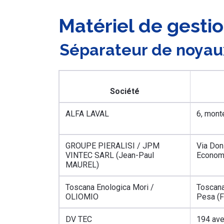
Matériel de gesti
Séparateur de noyau
Société
ALFA LAVAL
6, mont
GROUPE PIERALISI / JPM
Via Don
VINTEC SARL (Jean-Paul
Econom
MAUREL)
Toscana Enologica Mori /
Toscana
OLIOMIO
Pesa (F
DV TEC
194 av