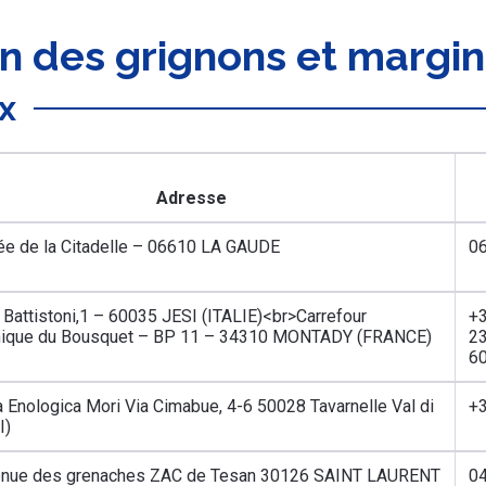
on des grignons et margi
x
Adresse
ée de la Citadelle – 06610 LA GAUDE
06
 Battistoni,1 – 60035 JESI (ITALIE)<br>Carrefour
+
ique du Bousquet – BP 11 – 34310 MONTADY (FRANCE)
2
6
 Enologica Mori Via Cimabue, 4-6 50028 Tavarnelle Val di
+
I)
enue des grenaches ZAC de Tesan 30126 SAINT LAURENT
04