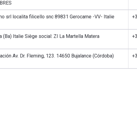
RBRES
o srl localita filicello snc 89831 Gerocarne -VV- Italie
+
 (Ba) Italie Siège social: ZI La Martella Matera
+
ación Av. Dr. Fleming, 123. 14650 Bujalance (Córdoba)
+3