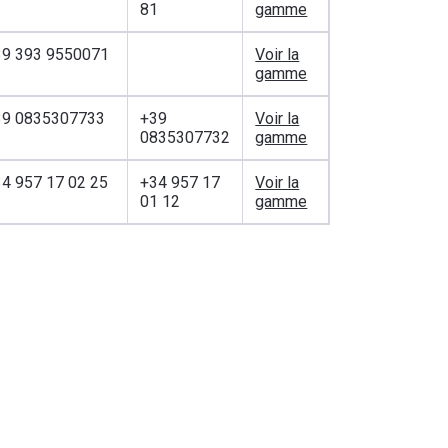
81
gamme
39 393 9550071
Voir la
gamme
39 0835307733
+39
Voir la
0835307732
gamme
4 957 17 02 25
+34 957 17
Voir la
01 12
gamme