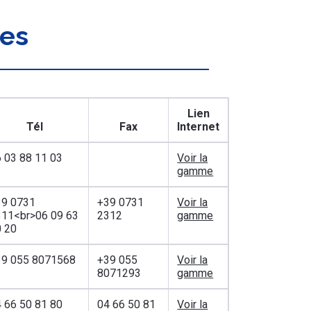
nes
Lien
Tél
Fax
Internet
 03 88 11 03
Voir la
gamme
39 0731
+39 0731
Voir la
311<br>06 09 63
2312
gamme
0 20
39 055 8071568
+39 055
Voir la
8071293
gamme
 66 50 81 80
04 66 50 81
Voir la