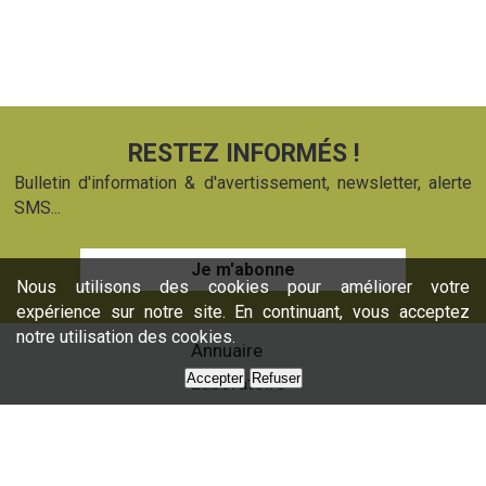
RESTEZ INFORMÉS !
Bulletin d'information & d'avertissement, newsletter, alerte
SMS...
Je m'abonne
Nous utilisons des cookies pour améliorer votre
expérience sur notre site. En continuant, vous acceptez
notre utilisation des cookies.
Annuaire
Accepter
Refuser
Laboratoire
Formations
Nos services