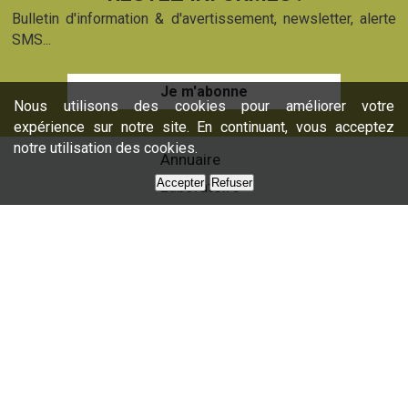
Bulletin d'information & d'avertissement, newsletter, alerte
SMS...
Je m'abonne
Nous utilisons des cookies pour améliorer votre
expérience sur notre site. En continuant, vous acceptez
notre utilisation des cookies.
Annuaire
Accepter
Refuser
Laboratoire
Formations
Nos services
Presse
Nous contacter
Partenaires
Plan du site